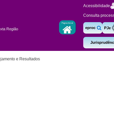
Acessibilidade
Consulta proces
Página Inicial
eproc
PJe
exta Região
Jurisprudênc
jamento e Resultados