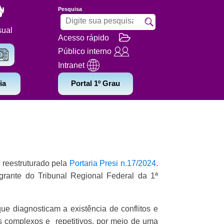
Pesquisa
sual
Acesso rápido
Público interno
Intranet
ia
Portal 1º Grau
i reestruturado pela
Portaria Presi n.17/2024
.
egrante do Tribunal Regional Federal da 1ª
que diagnosticam a existência de conflitos e
os complexos e repetitivos, por meio de uma