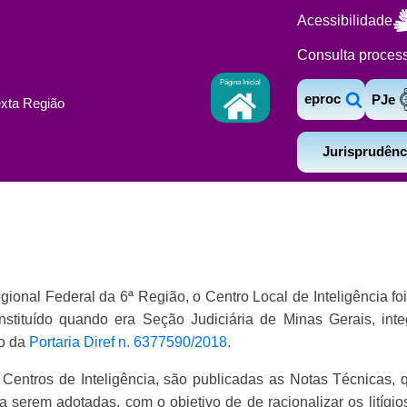
Acessibilidade
Consulta proces
Página Inicial
eproc
PJe
exta Região
Jurisprudênc
ional Federal da 6ª Região, o Centro Local de Inteligência fo
instituído quando era Seção Judiciária de Minas Gerais, int
io da
Portaria Diref n. 6377590/2018
.
s Centros de Inteligência, são publicadas as Notas Técnicas, 
 serem adotadas, com o objetivo de de racionalizar os litígi