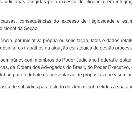
 judiciárias atingidas pelo excesso de litigância, em integ
 causas, consequências do excesso de litigiosidade e es
sdicional da Seção;
ncia, por iniciativa própria ou solicitação, fatos e dados rela
subsidiar os trabalhos na atuação estratégica de gestão proces
e seminários com membros do Poder Judiciário Federal e Estad
licas, da Ordem dos Advogados do Brasil, do Poder Executivo, 
ibuir para o debate e apresentação de propostas que visem ao 
 busca de subsídios para estudo dos temas submetidos à sua ap