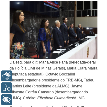
Da esq. para dir.: Maria Alice Faria (delegada-geral
da Polícia Civil de Minas Gerais), Maria Clara Marra
(deputada estadual), Octavio Boccalini
Libras
(desembargador e presidente do TRE-MG), Tadeu
Martins Leite (presidente da ALMG), Jayme
Voz
Silvestre Corrêa Camargo (desembargador do
TJMG). Crédito:
Elizabete Guimarães
/ALMG
+ Acessibilidade