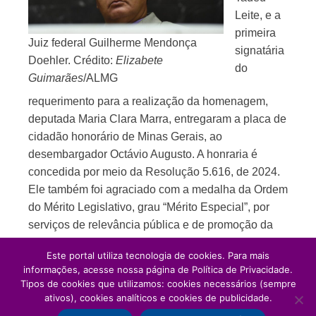
Leite, e a
primeira
Juiz federal Guilherme Mendonça
signatária
Doehler. Crédito:
Elizabete
do
Guimarães
/ALMG
requerimento para a realização da homenagem,
deputada Maria Clara Marra, entregaram a placa de
cidadão honorário de Minas Gerais, ao
desembargador Octávio Augusto. A honraria é
concedida por meio da Resolução 5.616, de 2024.
Ele também foi agraciado com a medalha da Ordem
do Mérito Legislativo, grau “Mérito Especial”, por
serviços de relevância pública e de promoção da
cidadania.
Este portal utiliza tecnologia de cookies. Para mais
informações, acesse nossa página de Política de Privacidade.
Tipos de cookies que utilizamos: cookies necessários (sempre
ativos), cookies analíticos e cookies de publicidade.