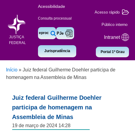
Acessibilidade
Acesso rápido
Consulta processual
Público interno
eproc
PJe
Intranet
JUSTIÇA
FEDERAL
Jurisprudência
Portal 1º Grau
Início
»
Juiz federal Guilherme Doehler participa de
homenagem na Assembleia de Minas
Juiz federal Guilherme Doehler
participa de homenagem na
Assembleia de Minas
19 de março de 2024 14:28