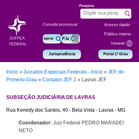
Pesquisa
Acesso rápido
Consulta processual
Público interno
JUSTIÇA
eproc
PJe
Intranet
FEDERAL
Jurisprudência
Portal 1º Grau
Início
»
Juizados Especiais Federais - Início
»
JEF do
Primeiro Grau
»
Contatos JEF 2
»
Lavras JEF
SUBSEÇÃO JUDICIÁRIA DE LAVRAS
Rua Kenedy dos Santos, 40 - Bela Vista - Lavras - MG
Coordenador:
Juiz Federal PEDRO MARADEI
NETO
.