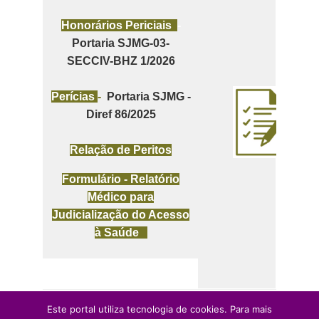
Honorários Periciais
-
Portaria SJMG-03-
SECCIV-BHZ 1/2026
Perícias
-
Portaria SJMG -
Diref 86/2025
Relação de Peritos
Formulário - Relatório
Médico para
Judicialização do
A
cesso
à Saúde
Este portal utiliza tecnologia de cookies. Para mais