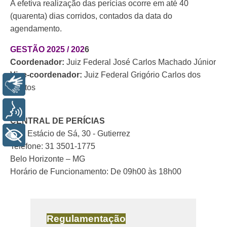
A efetiva realização das perícias ocorre em até 40
(quarenta) dias corridos, contados da data do
agendamento.
GESTÃO 2025 / 202
6
Coordenador:
Ju
iz Federal José Carlos Machado Júnior
Vice-coordenador:
Juiz Federal
Grigório Carlos dos
Libras
Santos
.
Voz
CENTRAL DE PERÍCIAS
Rua Estácio de Sá, 30 - Gutierrez
+ Acessibilidade
Telefone: 31 3501-1775
Belo Horizonte – MG
Horário de Funcionamento: De 09h00 às 18h00
.
Regulamentação