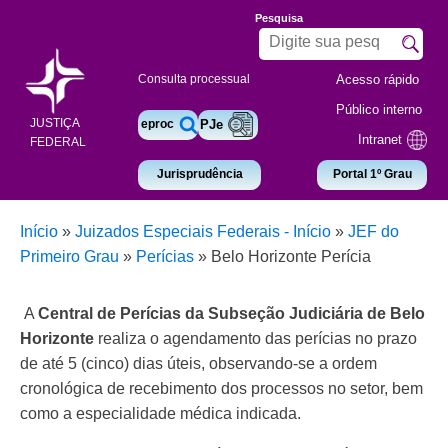
Pesquisa
Acesso rápido
Consulta processual
Público interno
JUSTIÇA
eproc
PJe
Intranet
FEDERAL
Jurisprudência
Portal 1º Grau
Início
»
Juizados Especiais Federais - Início
»
JEF do
Primeiro Grau
»
Perícias
»
Belo Horizonte Perícia
A
Central de Perícias da Subseção Judiciária de Belo
.
Horizonte
realiza o agendamento das perícias no prazo
de até 5 (cinco) dias úteis, observando-se a ordem
cronológica de recebimento dos processos no setor, bem
como a especialidade médica indicada.