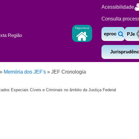
Acessibilidade
Consulta proces
Página Inicial
eproc
PJe
exta Região
Jurisprudênc
»
Memória dos JEF's
»
JEF Cronologia
izados Especiais Cíveis e Criminais no âmbito da Justiça Federal