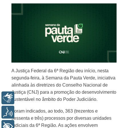
A Justiça Federal da 6ª Região deu início, nesta
segunda-feira, à Semana da Pauta Verde, iniciativa
alinhada às diretrizes do Conselho Nacional de
Justiça (CNJ) para a promoção do desenvolvimento
Libras
sustentável no âmbito do Poder Judiciário.
Foram indicados, ao todo, 363 (trezentos e
Voz
sessenta e três) processos por diversas unidades
judiciais da 6ª Região. As ações envolvem
+ Acessibilidade