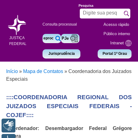
Pesquisa
Acesso rápido
Consulta processual
Público interno
JUSTIÇA
eproc
PJe
Intranet
FEDERAL
Jurisprudência
Portal 1º Grau
Início
»
Mapa de Contatos
»
Coordenadoria dos Juizados
Especiais
::::COORDENADORIA REGIONAL DOS
JUIZADOS ESPECIAIS FEDERAIS -
COJEF::::
Libras
Coordenador: Desembargador Federal Grégore
Moura