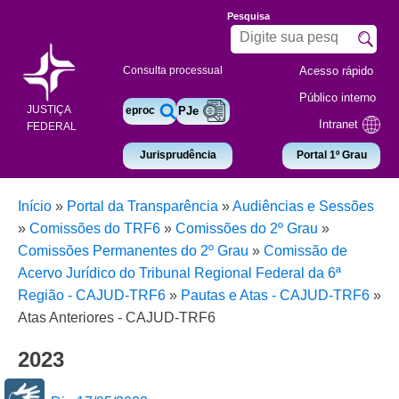
Pesquisa
Acesso rápido
Consulta processual
Público interno
JUSTIÇA
eproc
PJe
Intranet
FEDERAL
Jurisprudência
Portal 1º Grau
Início
»
Portal da Transparência
»
Audiências e Sessões
»
Comissões do TRF6
»
Comissões do 2º Grau
»
Comissões Permanentes do 2º Grau
»
Comissão de
Acervo Jurídico do Tribunal Regional Federal da 6ª
Região - CAJUD-TRF6
»
Pautas e Atas - CAJUD-TRF6
»
Atas Anteriores - CAJUD-TRF6
2023
Libras