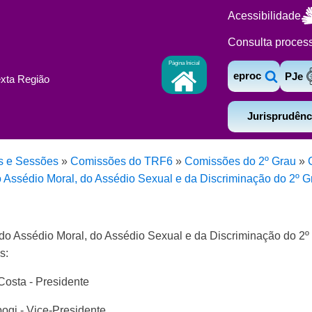
Acessibilidade
Consulta proces
Página Inicial
eproc
PJe
exta Região
Jurisprudênc
s e Sessões
»
Comissões do TRF6
»
Comissões do 2º Grau
»
ssédio Moral, do Assédio Sexual e da Discriminação do 2º Gr
 Assédio Moral, do Assédio Sexual e da Discriminação do 2º 
s:
osta - Presidente
gi - Vice-Presidente