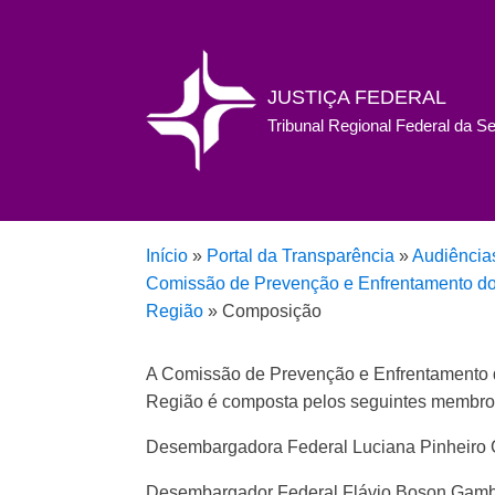
JUSTIÇA FEDERAL
Tribunal Regional Federal da S
Início
»
Portal da Transparência
»
Audiência
Comissão de Prevenção e Enfrentamento do A
Região
»
Composição
A Comissão de Prevenção e Enfrentamento do
Região é composta pelos seguintes membro
Desembargadora Federal Luciana Pinheiro C
Desembargador Federal Flávio Boson Gambo