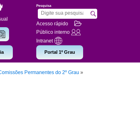
Pesquisa
sual
Acesso rápido
Público interno
Intranet
ia
Portal 1º Grau
Comissões Permanentes do 2º Grau
»