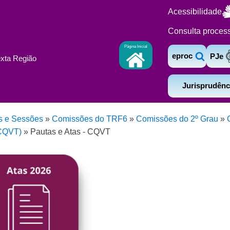
Acessibilidade
Consulta proces
Página Inicial
eproc
PJe
exta Região
Jurisprudênc
s e Sessões
»
Comissões do TRF6
»
Comissões do 2º Grau
»
(CQVT)
»
Pautas e Atas - CQVT