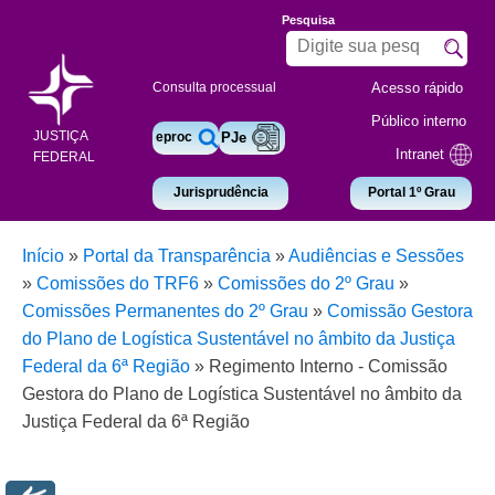
Pesquisa
Acesso rápido
Consulta processual
Público interno
JUSTIÇA
eproc
PJe
Intranet
FEDERAL
Jurisprudência
Portal 1º Grau
Início
»
Portal da Transparência
»
Audiências e Sessões
»
Comissões do TRF6
»
Comissões do 2º Grau
»
Comissões Permanentes do 2º Grau
»
Comissão Gestora
do Plano de Logística Sustentável no âmbito da Justiça
Federal da 6ª Região
»
Regimento Interno - Comissão
Gestora do Plano de Logística Sustentável no âmbito da
Justiça Federal da 6ª Região