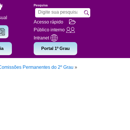
Pesquisa
sual
Acesso rápido
Público interno
Intranet
ia
Portal 1º Grau
Comissões Permanentes do 2º Grau
»