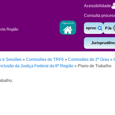
Acessibilidade
Consulta proces
Página Inicial
eproc
PJe
exta Região
Jurisprudênc
s e Sessões
»
Comissões do TRF6
»
Comissões do 2º Grau
»
nclusão da Justiça Federal da 6ª Região
»
Plano de Trabalho
abalho.