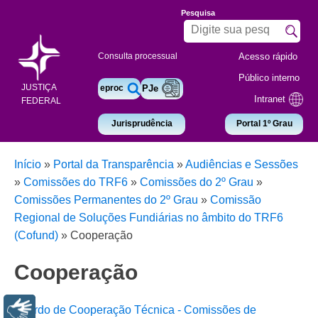
Pesquisa
Acesso rápido
Consulta processual
Público interno
JUSTIÇA
eproc
PJe
Intranet
FEDERAL
Jurisprudência
Portal 1º Grau
Início
»
Portal da Transparência
»
Audiências e Sessões
»
Comissões do TRF6
»
Comissões do 2º Grau
»
Comissões Permanentes do 2º Grau
»
Comissão
Regional de Soluções Fundiárias no âmbito do TRF6
(Cofund)
»
Cooperação
Cooperação
Acordo de Cooperação Técnica - Comissões de
Libras