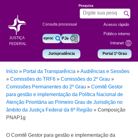
Pesquisa
Acesso rápido
Consulta processual
Público interno
JUSTIÇA
eproc
PJe
Intranet
FEDERAL
Jurisprudência
Portal 1º Grau
Início
»
Portal da Transparência
»
Audiências e Sessões
»
Comissões do TRF6
»
Comissões do 2º Grau
»
Comissões Permanentes do 2º Grau
»
Comitê Gestor
para gestão e implementação da Política Nacional de
Atenção Prioritária ao Primeiro Grau de Jurisdição no
âmbito da Justiça Federal da 6ª Região
»
Composição
PNAP1g
O Comitê Gestor para gestão e implementação da