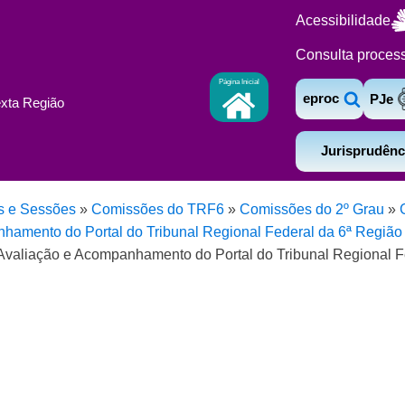
Acessibilidade
Consulta proces
Página Inicial
eproc
PJe
exta Região
Jurisprudênc
s e Sessões
»
Comissões do TRF6
»
Comissões do 2º Grau
»
amento do Portal do Tribunal Regional Federal da 6ª Região 
Avaliação e Acompanhamento do Portal do Tribunal Regional Fe