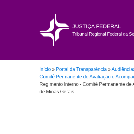
JUSTIÇA FEDERAL
Tribunal Regional Federal da S
Início
»
Portal da Transparência
»
Audiência
Comitê Permanente de Avaliação e Acompanh
Regimento Interno - Comitê Permanente de 
de Minas Gerais