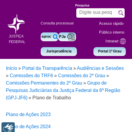
Pesquisa
Acesso rápido
Consulta processual
Público interno
JUSTIÇA
eproc
PJe
Intranet
FEDERAL
Jurisprudência
Portal 1º Grau
Início
»
Portal da Transparência
»
Audiências e Sessões
»
Comissões do TRF6
»
Comissões do 2º Grau
»
Comissões Permanentes do 2º Grau
»
Grupo de
Pesquisas Judiciárias da Justiça Federal da 6ª Região
(GPJ-JF6)
»
Plano de Trabalho
Plano de Ações 2023
Plano de Ações 2024
Libras