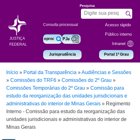
Pesquisa
Acesso rápido
Consulta processual
Público interno
JUSTIÇA
eproc
PJe
Intranet
FEDERAL
Jurisprudência
Portal 1º Grau
Início
»
Portal da Transparência
»
Audiências e Sessões
»
Comissões do TRF6
»
Comissões do 2º Grau
»
Comissões Temporárias do 2º Grau
»
Comissão para
estudo da reorganização das unidades jurisdicionais e
administrativas do interior de Minas Gerais
»
Regimento
Interno - Comissão para estudo da reorganização das
unidades jurisdicionais e administrativas do interior de
Minas Gerais