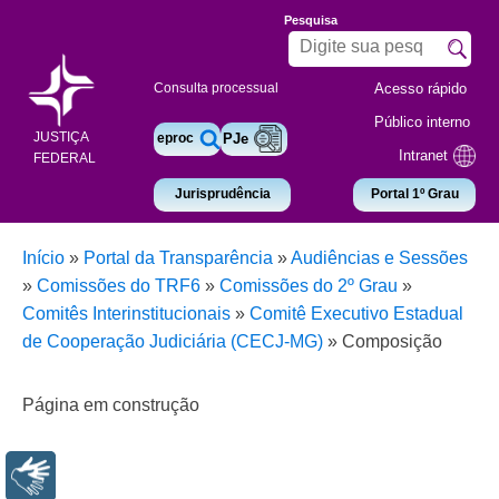
Pesquisa
Acesso rápido
Consulta processual
Público interno
JUSTIÇA
eproc
PJe
Intranet
FEDERAL
Jurisprudência
Portal 1º Grau
Início
»
Portal da Transparência
»
Audiências e Sessões
»
Comissões do TRF6
»
Comissões do 2º Grau
»
Comitês Interinstitucionais
»
Comitê Executivo Estadual
de Cooperação Judiciária (CECJ-MG)
»
Composição
Página em construção
Libras