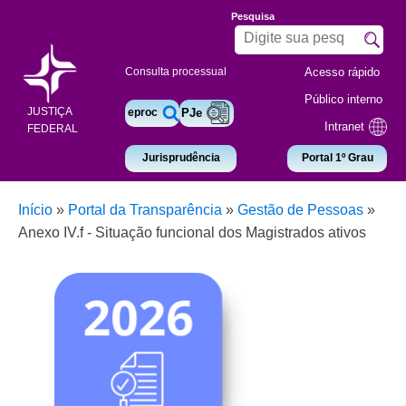
Pesquisa
Acesso rápido
Consulta processual
Público interno
JUSTIÇA
eproc
PJe
Intranet
FEDERAL
Jurisprudência
Portal 1º Grau
Início
»
Portal da Transparência
»
Gestão de Pessoas
»
Anexo IV.f - Situação funcional dos Magistrados ativos