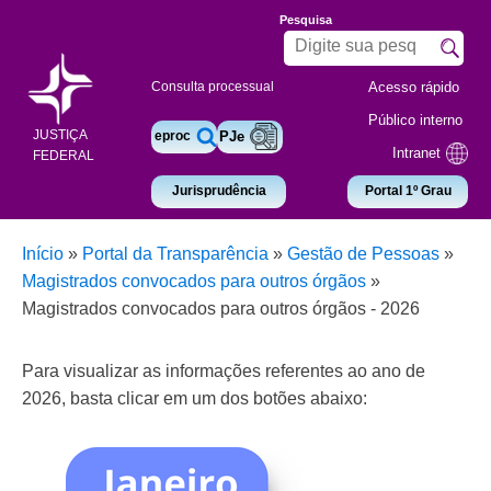
Pesquisa
Acesso rápido
Consulta processual
Público interno
JUSTIÇA
eproc
PJe
Intranet
FEDERAL
Jurisprudência
Portal 1º Grau
Início
»
Portal da Transparência
»
Gestão de Pessoas
»
Magistrados convocados para outros órgãos
»
Magistrados convocados para outros órgãos - 2026
Para visualizar as informações referentes ao ano de
2026, basta clicar em um dos botões abaixo: