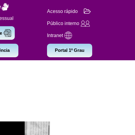
e
Acesso rápido
essual
Público interno
e
Intranet
ência
Portal 1º Grau