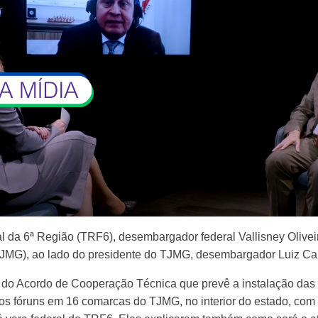
l da 6ª Região (TRF6), desembargador federal Vallisney Oliveir
TJMG), ao lado do presidente do TJMG, desembargador Luiz Car
a do Acordo de Cooperação Técnica que prevê a instalação da
s fóruns em 16 comarcas do TJMG, no interior do estado, com a 