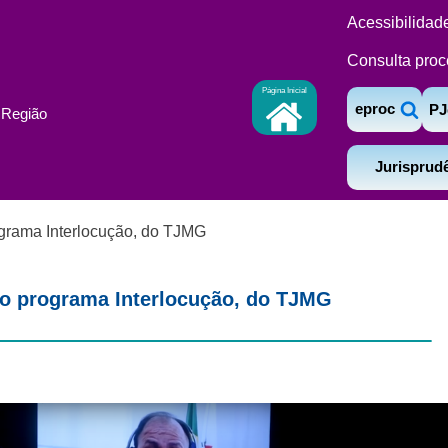
Acessibilidad
Consulta proc
Página Inicial
eproc
PJ
ª Região
Jurisprud
ograma Interlocução, do TJMG
do programa Interlocução, do TJMG