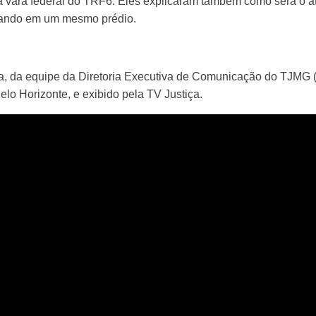
á vara federal do TRF6. Eles explicaram também como será o 
onando em um mesmo prédio.
a, da equipe da Diretoria Executiva de Comunicação do TJMG (
lo Horizonte, e exibido pela TV Justiça.