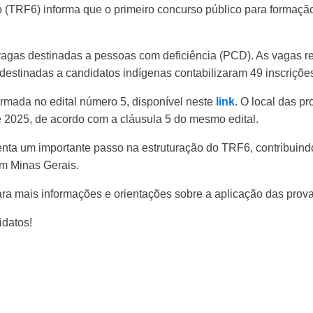
o (TRF6) informa que o primeiro concurso público para formaçã
 vagas destinadas a pessoas com deficiência (PCD). As vagas r
 destinadas a candidatos indígenas contabilizaram 49 inscriçõe
ormada no edital número 5, disponível neste
link
. O local das p
de 2025, de acordo com a cláusula 5 do mesmo edital.
enta um importante passo na estruturação do TRF6, contribuind
em Minas Gerais.
para mais informações e orientações sobre a aplicação das prova
idatos!