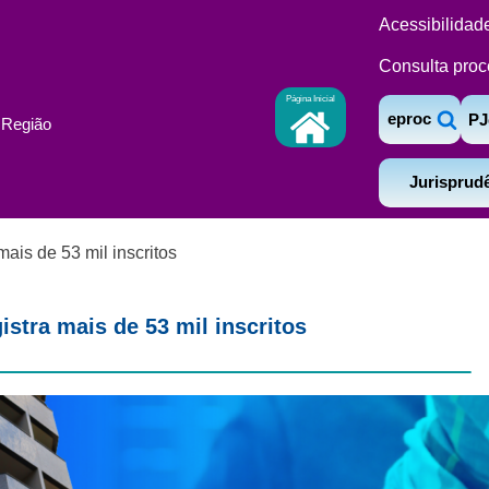
Acessibilidad
Consulta proc
Página Inicial
eproc
PJ
ª Região
Jurisprud
ais de 53 mil inscritos
stra mais de 53 mil inscritos