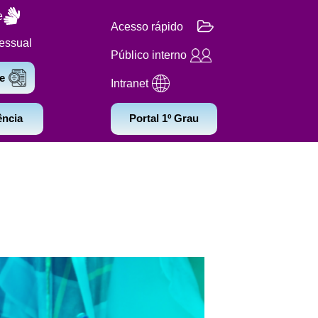
e
Acesso rápido
essual
Público interno
e
Intranet
ência
Portal 1º Grau