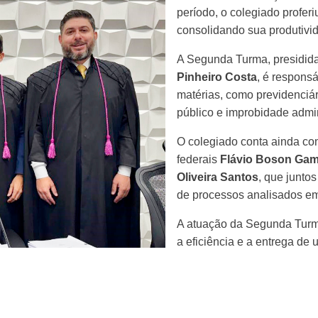
período, o colegiado profer
consolidando sua produtivid
A Segunda Turma, presidid
Pinheiro Costa
, é respons
matérias, como previdenciár
público e improbidade admin
O colegiado conta ainda c
federais
Flávio Boson Ga
Oliveira Santos
, que juntos
de processos analisados e
A atuação da Segunda Tur
a eficiência e a entrega de 