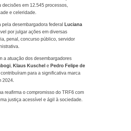
iu decisões em 12.545 processos,
ade e celeridade.
a pela desembargadora federal
Luciana
ável por julgar ações em diversas
ia, penal, concurso público, servidor
istrativa.
om a atuação dos desembargadores
mbogi
,
Klaus Kuschel
e
Pedro Felipe de
 contribuíram para a significativa marca
m 2024.
ma reafirma o compromisso do TRF6 com
uma justiça acessível e ágil à sociedade.