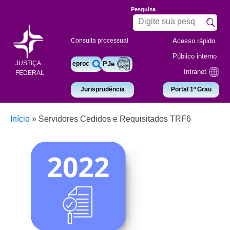
Pesquisa
Acesso rápido
Consulta processual
Público interno
JUSTIÇA
eproc
PJe
Intranet
FEDERAL
Jurisprudência
Portal 1º Grau
Início
»
Servidores Cedidos e Requisitados TRF6