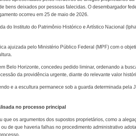
e bens deixados por pessoas falecidas. O desembargador feder
ulgamento ocorreu em 25 de maio de 2026.
 do Instituto do Patrimônio Histórico e Artístico Nacional (Iph
ica ajuizada pelo Ministério Público Federal (MPF) com o objet
ltura.
, em Belo Horizonte, concedeu pedido liminar, ordenando a bus
cessão da providência urgente, diante do relevante valor históri
lendo e a escultura permanece sob a guarda determinada pela Ju
isada no processo principal
eu que os argumentos dos supostos proprietários, como a alegaç
 ou de que haveria falhas no procedimento administrativo ado
processo.