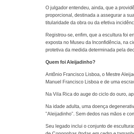
O julgador entendeu, ainda, que a provid
proporcional, destinada a assegurar a su
titularidade da obra ou da efetiva incidê
Registrou-se, enfim, que a escultura foi
exposta no Museu da Inconfidência, na ci
protetiva da medida determinada pela dec
Quem foi Aleijadinho?
Antônio Francisco Lisboa, o Mestre Aleija
Manuel Francisco Lisboa e de uma escrav
Na Vila Rica do auge do ciclo do ouro, apr
Na idade adulta, uma doença degenerativa
"Aleijadinho". Sem dedos nas mãos e com
Seu legado inclui o conjunto de escultur
de Congonhas (todas em cedro e tamanho n