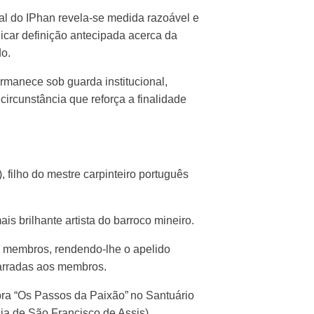
al do IPhan revela-se medida razoável e
icar definição antecipada acerca da
do.
rmanece sob guarda institucional,
ircunstância que reforça a finalidade
 filho do mestre carpinteiro português
is brilhante artista do barroco mineiro.
s membros, rendendo-lhe o apelido
marradas aos membros.
bra “Os Passos da Paixão” no Santuário
ja de São Francisco de Assis).