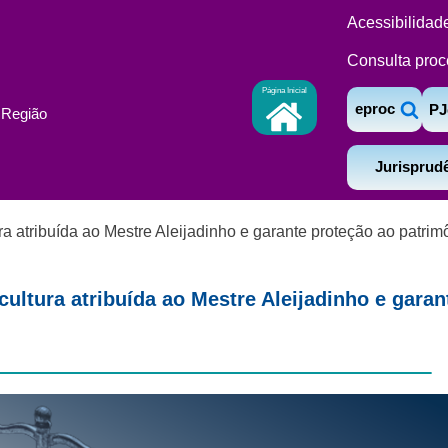
Acessibilidad
Consulta proc
Página Inicial
eproc
PJ
ª Região
Jurisprud
atribuída ao Mestre Aleijadinho e garante proteção ao patrimô
ltura atribuída ao Mestre Aleijadinho e garan