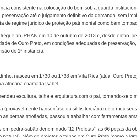
ência consistente na colocação do bem sob a guarda institucion
a preservação até o julgamento definitivo da demanda, sem impl
ncia de regime jurídico de proteção patrimonial como bem tomba
 entregue ao IPHAN em 10 de outubro de 2013 e, desde então, pe
dade de Ouro Preto, em condições adequadas de preservação, c
isão de 1ª instância.
dinho, nasceu em 1730 ou 1738 em Vila Rica (atual Ouro Preto),
a africana chamada Isabel.
endeu escultura, talha e arquitetura com o pai, tornando-se o ma
 (provavelmente hanseníase ou sífilis terciária) deformou seu
 as pernas atrofiadas, passou a trabalhar com ferramentas a
as em pedra-sabão denominado “12 Profetas”, as 66 peças da o
atural), além de projetos e talhas em Ouro Preto (como a Igre