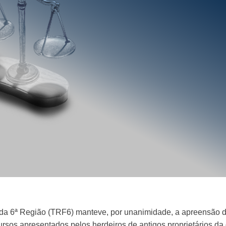
 da 6ª Região (TRF6) manteve, por unanimidade, a apreensão da
cursos apresentados pelos herdeiros de antigos proprietários da