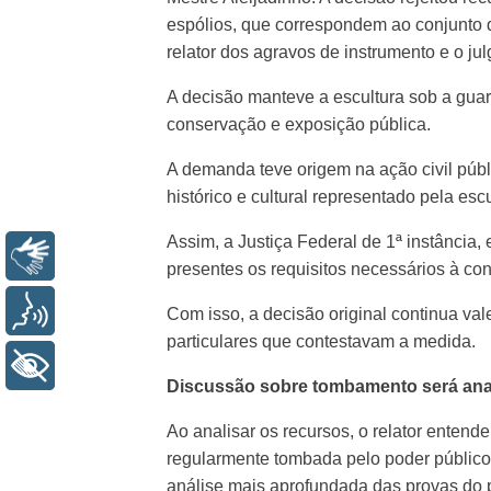
espólios, que correspondem ao conjunto d
relator dos agravos de instrumento e o j
A decisão manteve a escultura sob a guarda
conservação e exposição pública.
A demanda teve origem na ação civil públ
histórico e cultural representado pela escu
Assim, a Justiça Federal de 1ª instância
Libras
presentes os requisitos necessários à con
Voz
Com isso, a decisão original continua va
particulares que contestavam a medida.
+ Acessibilidade
Discussão sobre tombamento será anal
Ao analisar os recursos, o relator entend
regularmente tombada pelo poder público
análise mais aprofundada das provas do 