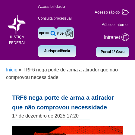
Acessibilidade
Acesso rápido
Consulta processual
Público interno
eproc
PJe
Intranet
JUSTIÇA
FEDERAL
Jurisprudência
Portal 1º Grau
Início
»
TRF6 nega porte de arma a atirador que não
comprovou necessidade
TRF6 nega porte de arma a atirador
que não comprovou necessidade
17 de dezembro de 2025 17:20