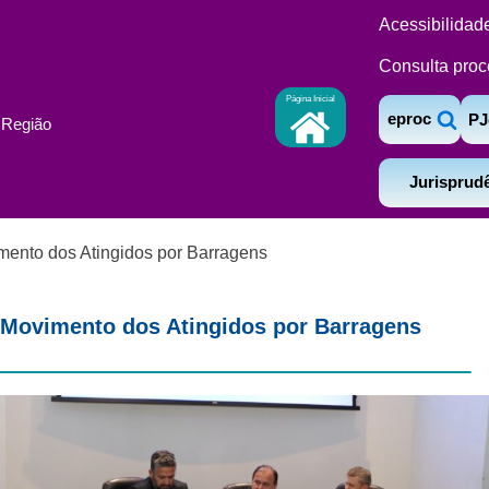
Acessibilidad
Consulta proc
Página Inicial
eproc
PJ
ª Região
Jurisprud
ento dos Atingidos por Barragens
 Movimento dos Atingidos por Barragens