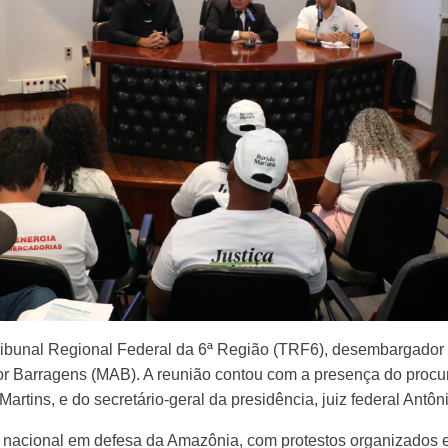
Tribunal Regional Federal da 6ª Região (TRF6), desembargador f
or Barragens (MAB). A reunião contou com a presença do procu
artins, e do secretário-geral da presidência, juiz federal Antô
 nacional em defesa da Amazônia, com protestos organizados 