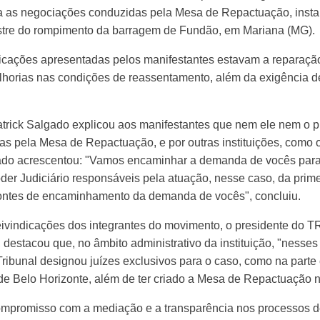
ara as negociações conduzidas pela Mesa de Repactuação, ins
stre do rompimento da barragem de Fundão, em Mariana (MG).
dicações apresentadas pelos manifestantes estavam a reparação 
horias nas condições de reassentamento, além da exigência d
trick Salgado explicou aos manifestantes que nem ele nem o p
s pela Mesa de Repactuação, e por outras instituições, como 
ado acrescentou: "Vamos encaminhar a demanda de vocês para
der Judiciário responsáveis pela atuação, nesse caso, da prim
ntes de encaminhamento da demanda de vocês", concluiu.
eivindicações dos integrantes do movimento, o presidente do T
 destacou que, no âmbito administrativo da instituição, "nesses
ibunal designou juízes exclusivos para o caso, como na parte 
 de Belo Horizonte, além de ter criado a Mesa de Repactuação 
compromisso com a mediação e a transparência nos processos d