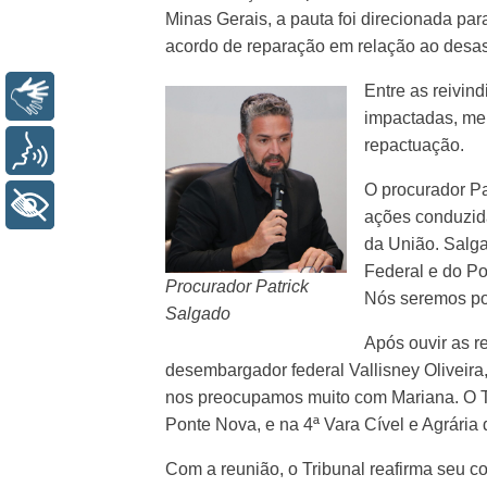
Minas Gerais, a pauta foi direcionada p
acordo de reparação em relação ao desa
Entre as reivin
Libras
impactadas, mel
repactuação.
Voz
O procurador Pa
+ Acessibilidade
ações conduzida
da União. Salg
Federal e do Po
Procurador Patrick
Nós seremos po
Salgado
Após ouvir as r
desembargador federal Vallisney Oliveira,
nos preocupamos muito com Mariana. O Tr
Ponte Nova, e na 4ª Vara Cível e Agrária
Com a reunião, o Tribunal reafirma seu 