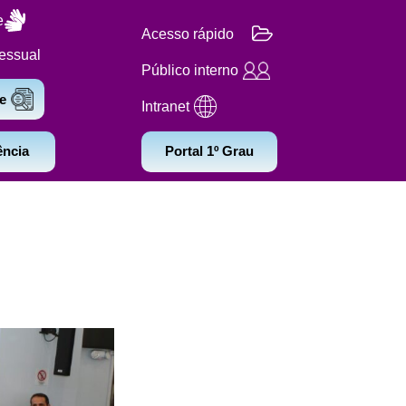
e
Acesso rápido
essual
Público interno
e
Intranet
ência
Portal 1º Grau