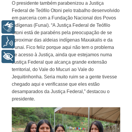
O presidente também parabenizou a Justiça
Federal de Teófilo Otoni pelo trabalho desenvolvido
em parceria com a Fundação Nacional dos Povos
Indígenas (Funai). “A Justiça Federal de Teófilo
Libras
Otoni está de parabéns pela preocupação de se
aproximar das aldeias indígenas Maxakalis e da
Voz
Funai. Fico feliz porque aqui não tem o problema
de acesso à Justiça, ainda que estejamos numa
+ Acessibilidade
Justiça Federal que alcança grande extensão
territorial, do Vale do Mucuri ao Vale do
Jequitinhonha. Seria muito ruim se a gente tivesse
chegado aqui e verificasse que eles estão
desamparados da Justiça Federal,” destacou o
presidente.