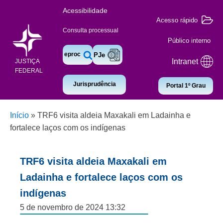
Acessibilidade
Acesso rápido
Consulta processual
Público interno
eproc
PJe
Intranet
JUSTIÇA
FEDERAL
Jurisprudência
Portal 1º Grau
Início
»
TRF6 visita aldeia Maxakali em Ladainha e
fortalece laços com os indígenas
TRF6 visita aldeia Maxakali em
Ladainha e fortalece laços com os
indígenas
5 de novembro de 2024 13:32