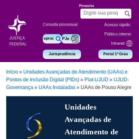
Pesquisa
Acesso rápido
Consulta processual
Público interno
JUSTIÇA
eproc
PJe
Intranet
FEDERAL
Jurisprudência
Portal 1º Grau
Início
»
Unidades Avançadas de Atendimento (UAAs) e
Pontos de Inclusão Digital (PIDs)
»
Plat-UJUD
»
UJUD-
Governança
»
UAAs Instaladas
»
UAAs de Pouso Alegre
Unidades
Avançadas de
Atendimento de