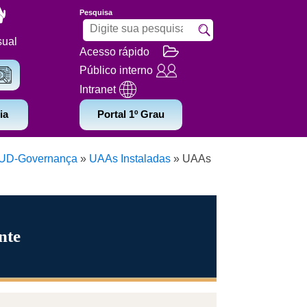
Pesquisa
sual
Acesso rápido
Público interno
Intranet
ia
Portal 1º Grau
UD-Governança
»
UAAs Instaladas
»
UAAs
nte