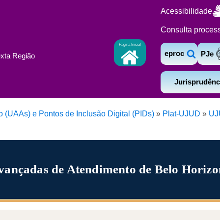
Acessibilidade
Consulta proces
Página Inicial
eproc
PJe
exta Região
Jurisprudênc
(UAAs) e Pontos de Inclusão Digital (PIDs)
»
Plat-UJUD
»
UJ
vançadas de Atendimento de Belo Horizo