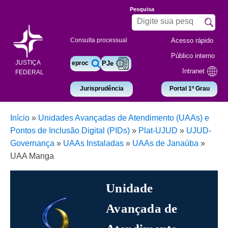
Pesquisa
Acesso rápido
Consulta processual
Público interno
JUSTIÇA
eproc
PJe
Intranet
FEDERAL
Jurisprudência
Portal 1º Grau
Início
»
Unidades Avançadas de Atendimento (UAAs) e
Pontos de Inclusão Digital (PIDs)
»
Plat-UJUD
»
UJUD-
Governança
»
UAAs Instaladas
»
UAAs de Janaúba
»
UAA Manga
Unidade
Avançada de