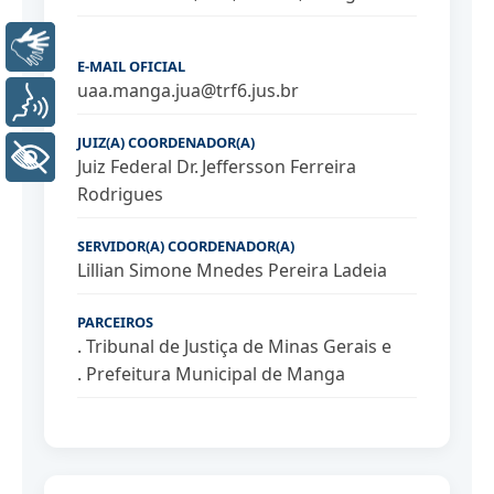
Libras
E-MAIL OFICIAL
uaa.manga.jua@trf6.jus.br
Voz
JUIZ(A) COORDENADOR(A)
+ Acessibilidade
Juiz Federal Dr. Jeffersson Ferreira
Rodrigues
SERVIDOR(A) COORDENADOR(A)
Lillian Simone Mnedes Pereira Ladeia
PARCEIROS
. Tribunal de Justiça de Minas Gerais e
. Prefeitura Municipal de Manga