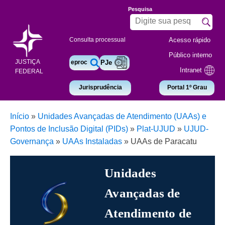
Pesquisa
Acesso rápido
Consulta processual
Público interno
JUSTIÇA
eproc
PJe
Intranet
FEDERAL
Jurisprudência
Portal 1º Grau
Início
»
Unidades Avançadas de Atendimento (UAAs) e
Pontos de Inclusão Digital (PIDs)
»
Plat-UJUD
»
UJUD-
Governança
»
UAAs Instaladas
»
UAAs de Paracatu
Unidades
Avançadas de
Atendimento de