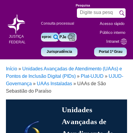
Pesquisa
Acesso rápido
Consulta processual
Público interno
JUSTIÇA
eproc
PJe
Intranet
FEDERAL
Jurisprudência
Portal 1º Grau
Início
»
Unidades Avançadas de Atendimento (UAAs) e
Pontos de Inclusão Digital (PIDs)
»
Plat-UJUD
»
UJUD-
Governança
»
UAAs Instaladas
»
UAAs de São
Sebastião do Paraíso
Unidades
Avançadas de