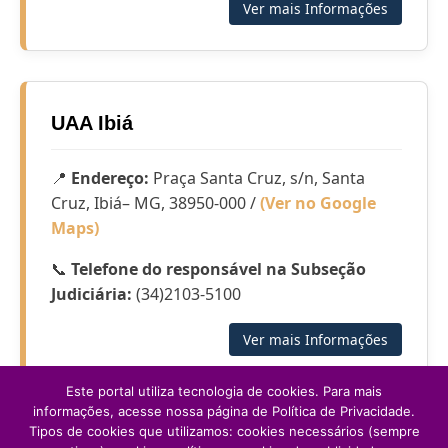
Ver mais Informações
UAA Ibiá
📍
Endereço:
Praça Santa Cruz, s/n, Santa
Cruz, Ibiá– MG, 38950-000 /
(Ver no Google
Maps)
📞
Telefone do responsável na Subseção
Judiciária:
(34)2103-5100
Ver mais Informações
Este portal utiliza tecnologia de cookies. Para mais
informações, acesse nossa página de Política de Privacidade.
Tipos de cookies que utilizamos: cookies necessários (sempre