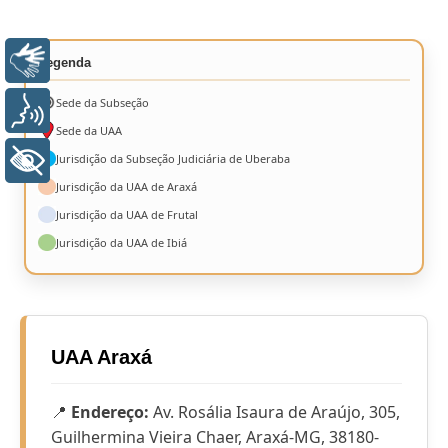
Libras
Legenda
Sede da Subseção
Voz
Sede da UAA
Jurisdição da Subseção Judiciária de Uberaba
+ Acessibilidade
Jurisdição da UAA de Araxá
Jurisdição da UAA de Frutal
Jurisdição da UAA de Ibiá
UAA Araxá
📍
Endereço:
Av. Rosália Isaura de Araújo, 305,
Guilhermina Vieira Chaer, Araxá-MG, 38180-