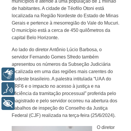
municípios e atende a uma população de 1 milhão
de habitantes. A cidade de Téofilo Otoni está
localizada na Região Nordeste do Estado de Minas
Gerais e pertence à mesorregião do Vale do Mucuri.
O município está a cerca de 450 quilômetros da
capital Belo Horizonte.
Ao lado do diretor Antônio Lúcio Barbosa, o
servidor Fernando Gomes Sfredo também
apresentou os números da Subseção Judiciária
localizada em uma das regiões mais carentes do
Libras
Sudeste brasileiro. A palestra intitulada “UAA do
TRF6 e o impacto no acesso à justiça e na
Voz
eficiência da tramitação processual” proferida pelo
magistrado e pelo servidor ocorreu na abertura dos
+ Acessibilidade
trabalhos de inspeção do Conselho da Justiça
Federal (CJF) realizada na terça-feira (25/6/2024).
O diretor