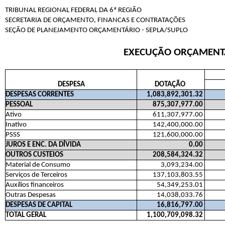
TRIBUNAL REGIONAL FEDERAL DA 6ª REGIÃO
SECRETARIA DE ORÇAMENTO, FINANCAS E CONTRATAÇÕES
SEÇÃO DE PLANEJAMENTO ORÇAMENTÁRIO - SEPLA/SUPLO
EXECUÇÃO ORÇAMENTÁR
DESPESA
DOTAÇÃO
DESPESAS CORRENTES
1,083,892,301.32
PESSOAL
875,307,977.00
Ativo
611,307,977.00
Inativo
142,400,000.00
PSSS
121,600,000.00
JUROS E ENC. DA DÍVIDA
0.00
OUTROS CUSTEIOS
208,584,324.32
Material de Consumo
3,093,234.00
Serviços de Terceiros
137,103,803.55
Auxílios financeiros
54,349,253.01
Outras Despesas
14,038,033.76
DESPESAS DE CAPITAL
16,816,797.00
TOTAL GERAL
1,100,709,098.32