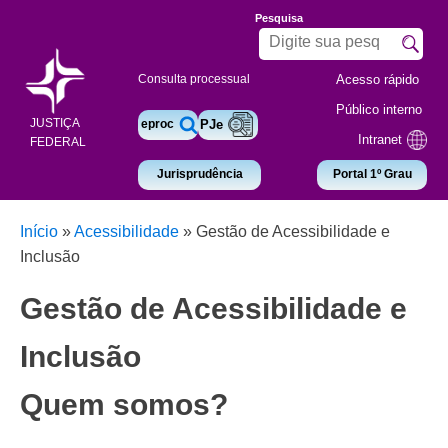
Pesquisa
Acesso rápido
Consulta processual
Público interno
JUSTIÇA
eproc
PJe
Intranet
FEDERAL
Jurisprudência
Portal 1º Grau
Início
»
Acessibilidade
»
Gestão de Acessibilidade e
Inclusão
Gestão de Acessibilidade e
Inclusão
Quem somos?