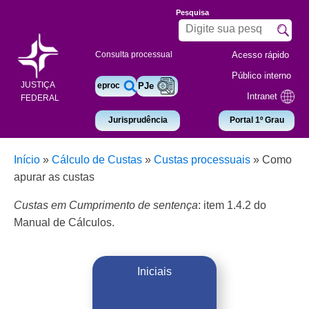
Pesquisa
Acesso rápido
Consulta processual
Público interno
JUSTIÇA
eproc
PJe
Intranet
FEDERAL
Jurisprudência
Portal 1º Grau
Início
»
Cálculo de Custas
»
Custas processuais
»
Como
apurar as custas
Custas em Cumprimento de sentença
: item 1.4.2 do
Manual de Cálculos.
Iniciais