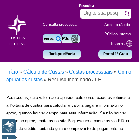
Pesquisa
Acesso rápido
Consulta processual
Público interno
JUSTIÇA
eproc
PJe
Intranet
FEDERAL
Jurisprudência
Portal 1º Grau
Início
»
Cálculo de Custas
»
Custas processuais
»
Como
apurar as custas
»
Recurso Inominado JEF
Para custas, cujo valor não é apurado pelo eproc, baixe os roteiros e
a Portaria de custas para calcular o valor a pagar e informá-lo no
eproc, quando houver campo para esta informação. Se não houver
campo no eproc, emita-as no site PagTesouro e pague-as via PIX ou
Libras
cartão de crédito, juntando guia e comprovante de pagamento no
eproc.