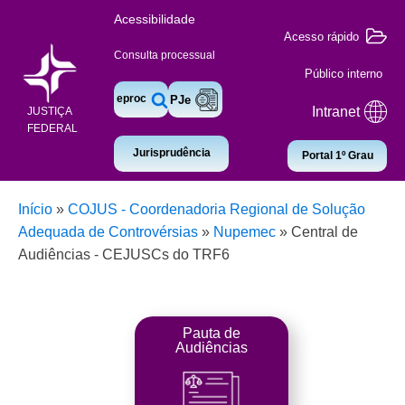
Acessibilidade
Acesso rápido
Consulta processual
Público interno
eproc
PJe
Intranet
JUSTIÇA
FEDERAL
Jurisprudência
Portal 1º Grau
Início
»
COJUS - Coordenadoria Regional de Solução
Adequada de Controvérsias
»
Nupemec
»
Central de
Audiências - CEJUSCs do TRF6
Pauta de
Audiências