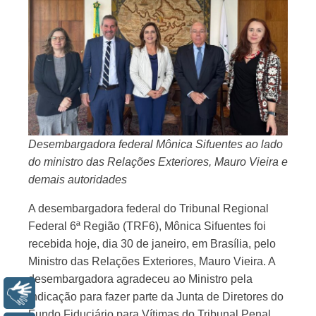
Desembargadora federal Mônica Sifuentes ao lado
do ministro das Relações Exteriores, Mauro Vieira e
demais autoridades
A desembargadora federal do Tribunal Regional
Federal 6ª Região (TRF6), Mônica Sifuentes foi
recebida hoje, dia 30 de janeiro, em Brasília, pelo
Ministro das Relações Exteriores, Mauro Vieira. A
desembargadora agradeceu ao Ministro pela
Libras
indicação para fazer parte da Junta de Diretores do
Fundo Fiduciário para Vítimas do Tribunal Penal