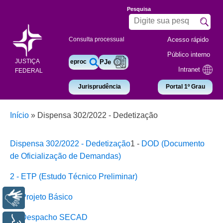
Pesquisa
Acesso rápido
Consulta processual
Público interno
JUSTIÇA
eproc
PJe
Intranet
FEDERAL
Jurisprudência
Portal 1º Grau
Início
»
Dispensa 302/2022 - Dedetização
Dispensa 302/2022 - Dedetização
1 -
DOD (Documento
de Oficialização de Demandas)
2 - ETP (Estudo Técnico Preliminar)
3 - Projeto Básico
Libras
4 - Despacho SECAD
Voz