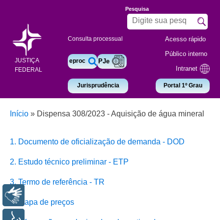
Pesquisa
Acesso rápido
Consulta processual
Público interno
JUSTIÇA
eproc
PJe
Intranet
FEDERAL
Jurisprudência
Portal 1º Grau
Início
»
Dispensa 308/2023 - Aquisição de água mineral
1. Documento de oficialização de demanda - DOD
2. Estudo técnico preliminar - ETP
3. Termo de referência - TR
Libras
4. Mapa de preços
Voz