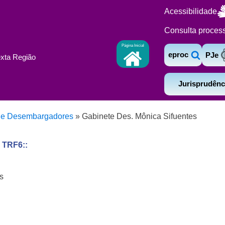
Acessibilidade
Consulta proces
Página Inicial
eproc
PJe
exta Região
Jurisprudênc
de Desembargadores
»
Gabinete Des. Mônica Sifuentes
 TRF6::
s