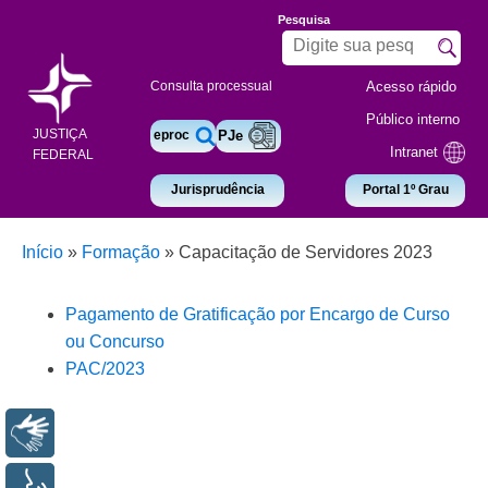
Pesquisa
Acesso rápido
Consulta processual
Público interno
JUSTIÇA
eproc
PJe
Intranet
FEDERAL
Jurisprudência
Portal 1º Grau
Início
»
Formação
»
Capacitação de Servidores 2023
Pagamento de Gratificação por Encargo de Curso
ou Concurso
PAC/2023
Libras
Voz