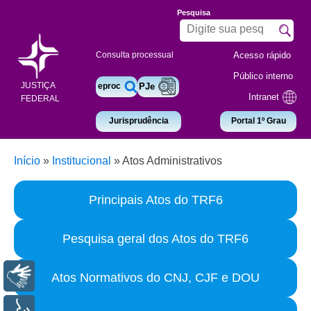
Pesquisa
Acesso rápido
Consulta processual
Público interno
JUSTIÇA
eproc
PJe
Intranet
FEDERAL
Jurisprudência
Portal 1º Grau
Início
»
Institucional
»
Atos Administrativos
Principais Atos do TRF6
Pesquisa geral dos Atos do TRF6
Libras
Atos Normativos do CNJ, CJF e DOU
Voz