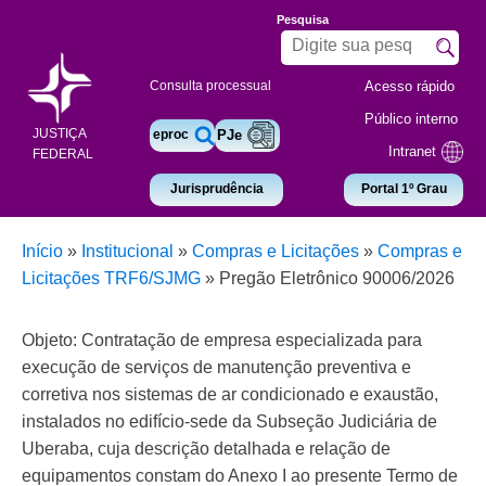
Pesquisa
Acesso rápido
Consulta processual
Público interno
JUSTIÇA
eproc
PJe
Intranet
FEDERAL
Jurisprudência
Portal 1º Grau
Início
»
Institucional
»
Compras e Licitações
»
Compras e
Licitações TRF6/SJMG
»
Pregão Eletrônico 90006/2026
Objeto: Contratação de empresa especializada para
execução de serviços de manutenção preventiva e
corretiva nos sistemas de ar condicionado e exaustão,
instalados no edifício-sede da Subseção Judiciária de
Uberaba, cuja descrição detalhada e relação de
equipamentos constam do Anexo I ao presente Termo de