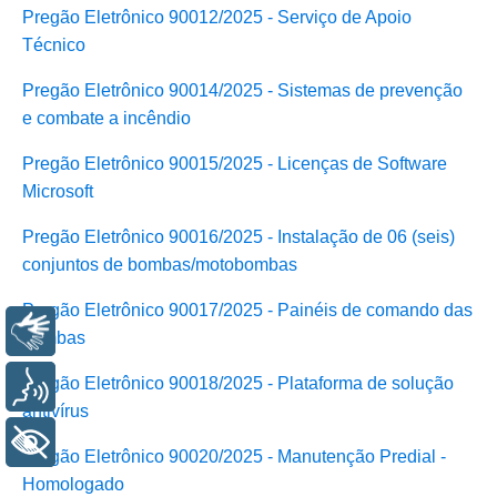
Pregão Eletrônico 90012/2025 - Serviço de Apoio
Técnico
Pregão Eletrônico 90014/2025 - Sistemas de prevenção
e combate a incêndio
Pregão Eletrônico 90015/2025 - Licenças de Software
Microsoft
Pregão Eletrônico 90016/2025 - Instalação de 06 (seis)
conjuntos de bombas/motobombas
Pregão Eletrônico 90017/2025 - Painéis de comando das
Libras
bombas
Preg
ã
o Eletrônico 90018
/
2025 - Plataforma de solução
Voz
antivírus
+ Acessibilidade
Pregão Eletrônico 90020/2025 - Manutenção Predial -
Homologado