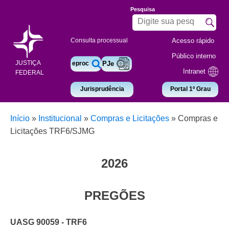
Pesquisa
Acesso rápido
Consulta processual
Público interno
JUSTIÇA
eproc
PJe
Intranet
FEDERAL
Jurisprudência
Portal 1º Grau
Início
»
Institucional
»
Compras e Licitações
»
Compras e
Licitações TRF6/SJMG
2026
PREGÕES
UASG 90059 - TRF6