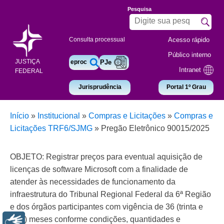
Pesquisa
Acesso rápido
Consulta processual
Público interno
JUSTIÇA
eproc
PJe
Intranet
FEDERAL
Jurisprudência
Portal 1º Grau
Início
»
Institucional
»
Compras e Licitações
»
Compras e
Licitações TRF6/SJMG
»
Pregão Eletrônico 90015/2025
OBJETO: Registrar preços para eventual aquisição de
licenças de software Microsoft com a finalidade de
atender às necessidades de funcionamento da
infraestrutura do Tribunal Regional Federal da 6ª Região
e dos órgãos participantes com vigência de 36 (trinta e
seis) meses conforme condições, quantidades e
Libras